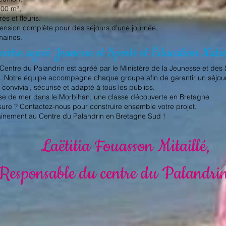
100 m²,
s et fleuris.
ension complète pour des séjours d’une journée,
maines.
entre agréé Jeunesse et Sports et Éducation Nati
 Centre du Palandrin est agréé par le Ministère de la Jeunesse et des
ale. Notre équipe accompagne chaque groupe afin de garantir un séj
convivial, sécurisé et adapté à tous les publics.
sse de mer dans le Morbihan, une classe découverte en Bretagne
re ? Contactez-nous pour construire ensemble votre projet.
chainement au Centre du Palandrin en Bretagne Sud !
Laëtitia Fouasson Mitaillé,
Responsable du centre du Palandri