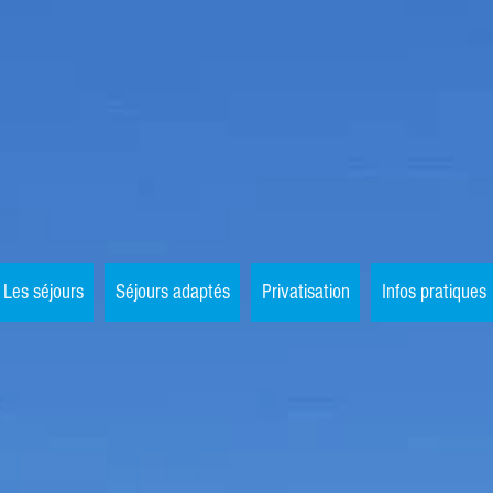
tre du Palan
Les séjours
Séjours adaptés
Privatisation
Infos pratiques