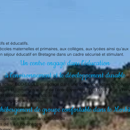
fs et éducatifs.
les maternelles et primaires, aux collèges, aux lycées ainsi qu’aux 
n séjour éducatif en Bretagne dans un cadre sécurisé et stimulant.
Un centre engagé dans l’éducation
à l’environnement et le développement durable
ent acteur ECO-ECOLE et engagé dans une démarche active de dével
urs et formations autour de l’écocitoyenneté et de l’éducation à l’en
t les établissements scolaires
s pédagogiques durables.
hébergement de groupe confortable dans le Morb
oupe dans le Morbihan dispose de :
es de 1 à 6 couchages,
réunion,