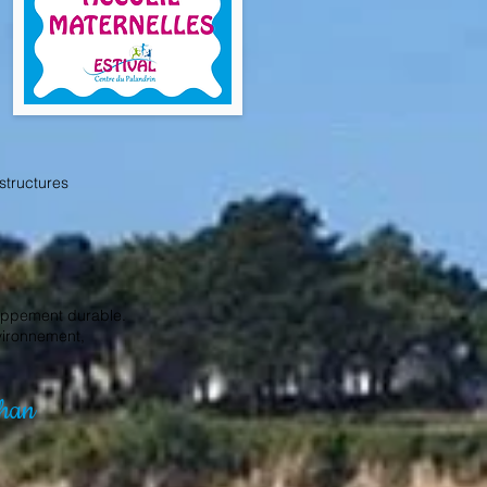
structures
oppement durable.
vironnement,
ihan