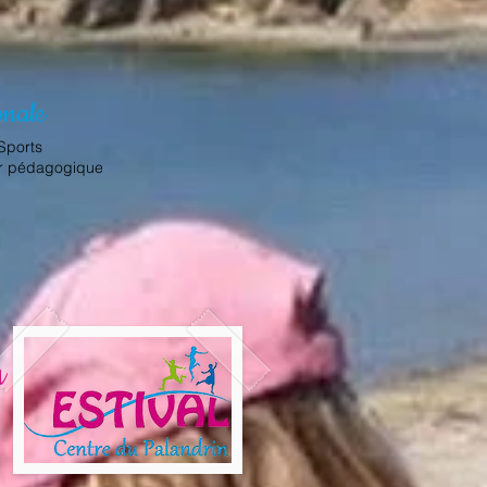
onale
 Sports
our pédagogique
n