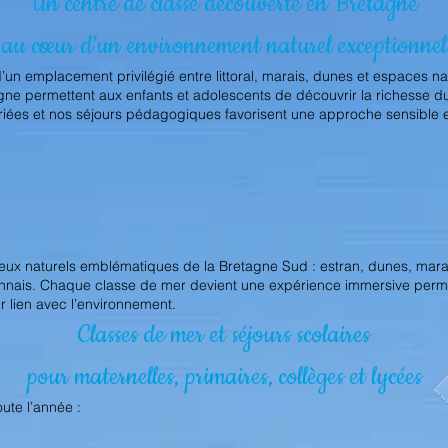
Un centre de classe découverte en Bretagne
au cœur d’un environnement naturel exceptionnel
’un emplacement privilégié entre littoral, marais, dunes et espaces na
ne permettent aux enfants et adolescents de découvrir la richesse d
ariées et nos séjours pédagogiques favorisent une approche sensible 
ieux naturels emblématiques de la Bretagne Sud : estran, dunes, marais
ihannais. Chaque classe de mer devient une expérience immersive per
ur lien avec l’environnement.
Classes de mer et séjours scolaires
pour maternelles, primaires, collèges et lycées
ute l’année :