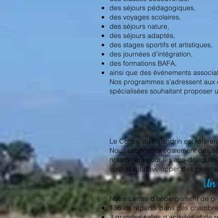
des séjours pédagogiques,
des voyages scolaires,
des séjours nature,
des séjours adaptés,
des stages sportifs et artistiques,
des journées d’intégration,
des formations BAFA,
ainsi que des événements associati
Nos programmes s’adressent aux éco
spécialisées souhaitant proposer u
Le Centre du Palandrin est référ
Nous proposons également des séjo
notamment pour les éco-délégués e
souhaitant développer des projet
Un 
Notre centre d’hébergement de gr
136 lits répartis dans des chambr
3 grandes salles d’activités et de 